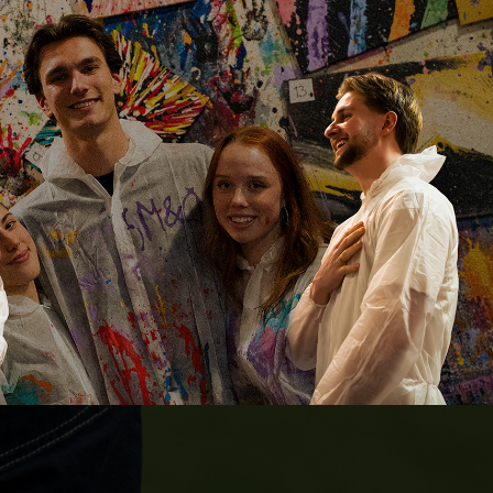
Hva x verffabriek woerden
2026